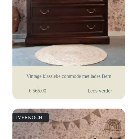
Vintage klassieke commode met lades Bern
€
565,00
Lees verder
UITVERKOCHT