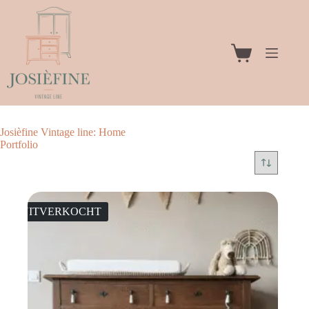
Ga
naar
de
inhoud
Winkelwagen
Josièfine Vintage line: Home
Portfolio
UITVERKOCHT