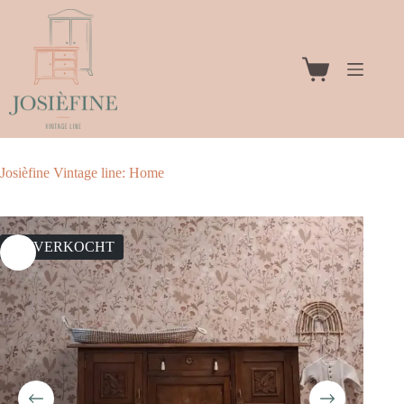
Ga
naar
de
inhoud
Winkelwagen
Josièfine Vintage line: Home
UITVERKOCHT