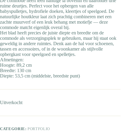
De commode heeft teen handige la bovenin en daaronder drie
ruime deurtjes. Perfect voor het opbergen van alle
babyspulletjes, hydrofiele doeken, kleertjes of speelgoed. De
natuurlijke houtkleur laat zich prachtig combineren met een
zachte muurverf of een leuk behang met motiefje — deze
commode matcht eigenlijk overal bij.
Het blad heeft precies de juiste diepte en breedte om de
commode als verzorgingsplek te gebruiken, maar hij staat ook
geweldig in andere ruimtes. Denk aan de hal voor schoenen,
tassen en accessoires, of in de woonkamer als stijlvolle
opbergkast voor speelgoed en spelletjes.
Afmetingen:
Hoogte: 89,2 cm
Breedte: 130 cm
Diepte: 53,5 cm (middelste, breedste punt)
Uitverkocht
CATEGORIE:
PORTFOLIO