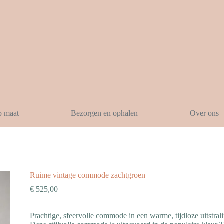
p maat
Bezorgen en ophalen
Over ons
Ruime vintage commode zachtgroen
€
525,00
Prachtige, sfeervolle commode in een warme, tijdloze uitstral