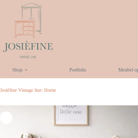
Ga
naar
de
inhoud
Shop
Portfolio
Meubel o
Josièfine Vintage line: Home