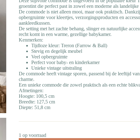
Deze stijlvolle commode is uitgevoerd in de populaire kleur T
groentint die perfect past in zowel een moderne als landelijk
De commode is niet alleen mooi, maar ook praktisch. Dankzij 
opbergruimte voor kleertjes, verzorgingsproducten en access
aankleedkussen.
De setting met het zachte behang, slinger en natuurlijke acce
recht komt in een warme, gezellige babykamer.
Kenmerken:
Tijdloze kleur: Treron (Farrow & Ball)
Stevig en degelijk meubel
Veel opbergruimte
Perfect voor baby- en kinderkamer
Unieke vintage uitstraling
De commode heeft vintage sporen, passend bij de leeftijd van h
charme.
Een unieke commode die zowel praktisch als een echte blikvan
Afmetingen:
Hoogte: 100,5 cm
Breedte: 127,5 cm
Diepte: 51,8 cm
1 op voorraad