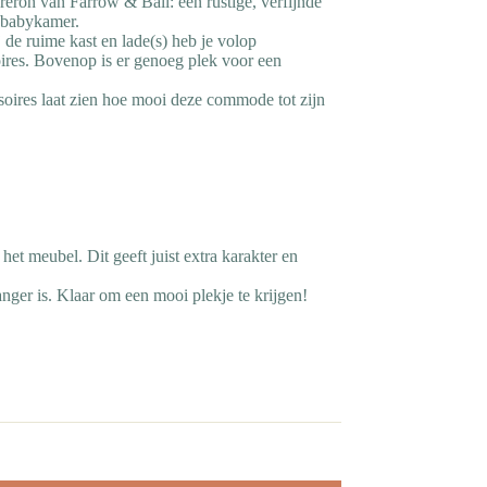
reron van Farrow & Ball: een rustige, verfijnde
e babykamer.
de ruime kast en lade(s) heb je volop
oires. Bovenop is er genoeg plek voor een
ssoires laat zien hoe mooi deze commode tot zijn
et meubel. Dit geeft juist extra karakter en
ger is. Klaar om een mooi plekje te krijgen!