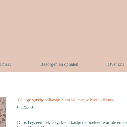
p maat
Bezorgen en ophalen
Over ons
Vintage speelgoedkastje klein ladekastje Merlot Mania
€
225,00
Dit is
Ivy,
een lief, laag, klein kastje dat meteen warmte en s