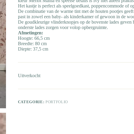
kleur Merlot Mania en speelse details is Ivy niet alleen prakt
Het kastje is perfect als speelgoedkast, poppencommode of op
De combinatie van de warme tint met de houten pootjes geeft ha
past in zowel een baby- als kinderkamer of gewoon in de wo
De goudkleurige vlinderknopjes op de bovenste lades geven he
onderste lades zorgen voor volop opbergruimte.
Afmetingen:
Hoogte: 66,5 cm
Breedte: 80 cm
Diepte: 37,5 cm
Uitverkocht
CATEGORIE:
PORTFOLIO