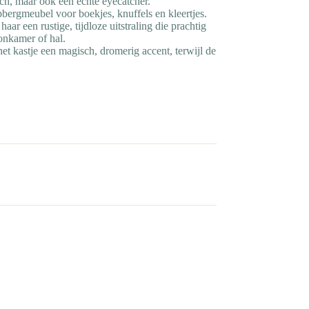
isch, maar ook een echte eyecatcher.
bergmeubel voor boekjes, knuffels en kleertjes.
ar een rustige, tijdloze uitstraling die prachtig
onkamer of hal.
t kastje een magisch, dromerig accent, terwijl de