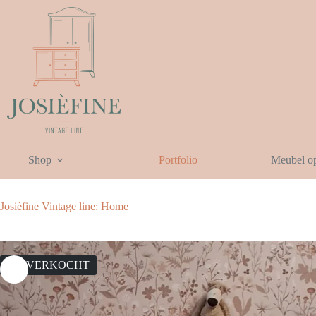
Ga
naar
de
inhoud
Shop
Portfolio
Meubel o
Josièfine Vintage line: Home
UITVERKOCHT