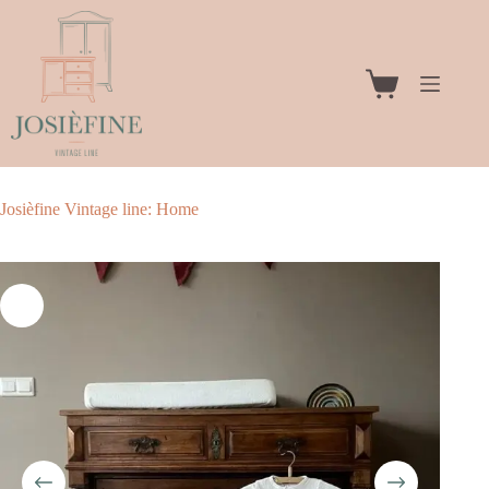
Ga
naar
de
inhoud
Winkelwagen
Josièfine Vintage line: Home