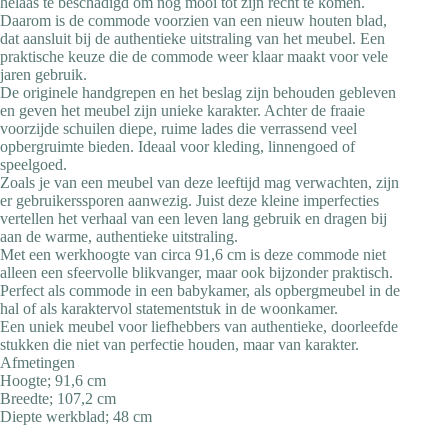
helaas te beschadigd om nog mooi tot zijn recht te komen.
Daarom is de commode voorzien van een nieuw houten blad,
dat aansluit bij de authentieke uitstraling van het meubel. Een
praktische keuze die de commode weer klaar maakt voor vele
jaren gebruik.
De originele handgrepen en het beslag zijn behouden gebleven
en geven het meubel zijn unieke karakter. Achter de fraaie
voorzijde schuilen diepe, ruime lades die verrassend veel
opbergruimte bieden. Ideaal voor kleding, linnengoed of
speelgoed.
Zoals je van een meubel van deze leeftijd mag verwachten, zijn
er gebruikerssporen aanwezig. Juist deze kleine imperfecties
vertellen het verhaal van een leven lang gebruik en dragen bij
aan de warme, authentieke uitstraling.
Met een werkhoogte van circa 91,6 cm is deze commode niet
alleen een sfeervolle blikvanger, maar ook bijzonder praktisch.
Perfect als commode in een babykamer, als opbergmeubel in de
hal of als karaktervol statementstuk in de woonkamer.
Een uniek meubel voor liefhebbers van authentieke, doorleefde
stukken die niet van perfectie houden, maar van karakter.
Afmetingen
Hoogte; 91,6 cm
Breedte; 107,2 cm
Diepte werkblad; 48 cm