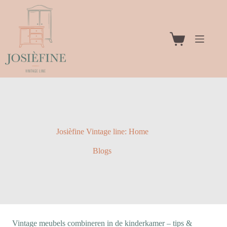
Ga
naar
de
inhoud
Winkelwagen
Josièfine Vintage line: Home
Blogs
Vintage meubels combineren in de kinderkamer – tips &