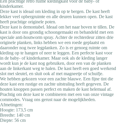
Een prachtige retro ruime kledingkast voor de baby- of
kinderkamer.
Deze kast is ideaal om kleding in op te bergen. De kast heeft
lekker veel opbergruimte en alle deuren kunnen open. De kast
heeft prachtige originele poten.
Deze kast is demontabel. Ideaal om het naar boven te tillen. De
kast is door ons grondig schoongemaakt en behandeld met een
speciale anti-houtworm spray. Achter de rechterdeur zitten drie
originele planken, links hebben we een roede geplaatst en
daaronder nog twee legplanken. Zo is er genoeg ruimte om
kleding op te hangen of neer te leggen. Een perfecte kast voor
in de baby- of kinderkamer. Maar ook als de kleding langer
wordt kun je de kast nog gebruiken, door een van de planken
aan de linkerkant weg te halen. De kast heeft een goed werkend
slot met sleutel, en sluit ook af met magneetje of schuifje.
We hebben gekozen voor een zachte blauwe. Een fijne tint die
deze kast een rustige en zachte uitstraling heeft gegeven. De
houten knoppen passen perfect en maken de kast helemaal af.
Prachtig om deze kast te combineren met een van onze vintage
commodes. Vraag ons gerust naar de mogelijkheden.
Afmetingen:
Hoogte: 173,5 cm
Breedte: 140 cm
Diepte: 56 cm