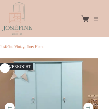
Ga
naar
de
inhoud
Winkelwagen
Josièfine Vintage line: Home
UITVERKOCHT