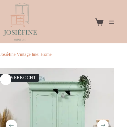
Ga
naar
de
inhoud
Winkelwagen
Josièfine Vintage line: Home
UITVERKOCHT