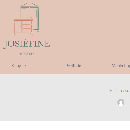
Shop
Portfolio
Meubel o
Vijf tips 
J