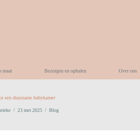
p maat
Bezorgen en ophalen
Over ons
voor een duurzame babykamer
orieke
23 mei 2025
Blog