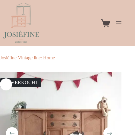
Ga
naar
de
inhoud
Winkelwagen
Josièfine Vintage line: Home
UITVERKOCHT