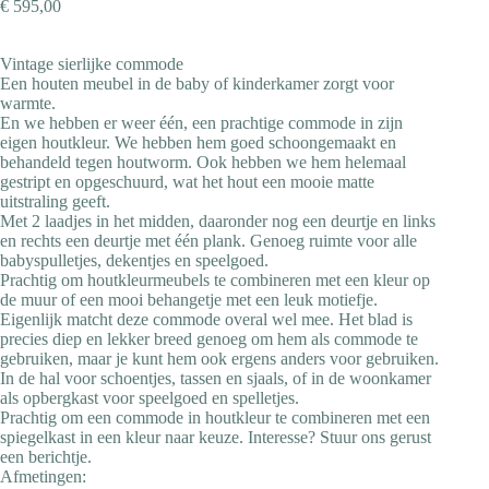
€
595,00
Vintage sierlijke commode
Een houten meubel in de baby of kinderkamer zorgt voor
warmte.
En we hebben er weer één, een prachtige commode in zijn
eigen houtkleur. We hebben hem goed schoongemaakt en
behandeld tegen houtworm. Ook hebben we hem helemaal
gestript en opgeschuurd, wat het hout een mooie matte
uitstraling geeft.
Met 2 laadjes in het midden, daaronder nog een deurtje en links
en rechts een deurtje met één plank. Genoeg ruimte voor alle
babyspulletjes, dekentjes en speelgoed.
Prachtig om houtkleurmeubels te combineren met een kleur op
de muur of een mooi behangetje met een leuk motiefje.
Eigenlijk matcht deze commode overal wel mee. Het blad is
precies diep en lekker breed genoeg om hem als commode te
gebruiken, maar je kunt hem ook ergens anders voor gebruiken.
In de hal voor schoentjes, tassen en sjaals, of in de woonkamer
als opbergkast voor speelgoed en spelletjes.
Prachtig om een commode in houtkleur te combineren met een
spiegelkast in een kleur naar keuze. Interesse? Stuur ons gerust
een berichtje.
Afmetingen: