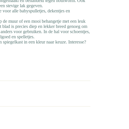
oongemaakt en behandeld tegen houtworm. Ook
en stevige lak gegeven.
 voor alle babyspulletjes, dekentjes en
p de muur of een mooi behangetje met een leuk
 blad is precies diep en lekker breed genoeg om
nders voor gebruiken. In de hal voor schoentjes,
lgoed en spelletjes.
spiegelkast in een kleur naar keuze. Interesse?