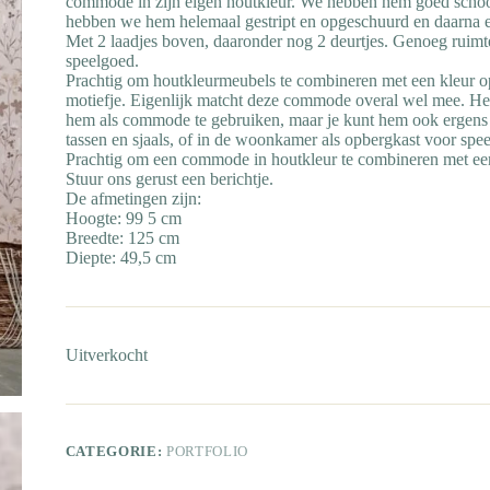
commode in zijn eigen houtkleur. We hebben hem goed sch
hebben we hem helemaal gestript en opgeschuurd en daarna e
Met 2 laadjes boven, daaronder nog 2 deurtjes. Genoeg ruimte
speelgoed.
Prachtig om houtkleurmeubels te combineren met een kleur o
motiefje. Eigenlijk matcht deze commode overal wel mee. Het
hem als commode te gebruiken, maar je kunt hem ook ergens a
tassen en sjaals, of in de woonkamer als opbergkast voor spee
Prachtig om een commode in houtkleur te combineren met een 
Stuur ons gerust een berichtje.
De afmetingen zijn:
Hoogte: 99 5 cm
Breedte: 125 cm
Diepte: 49,5 cm
Uitverkocht
CATEGORIE:
PORTFOLIO