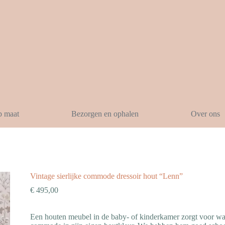
p maat
Bezorgen en ophalen
Over ons
Vintage sierlijke commode dressoir hout “Lenn”
€
495,00
Een houten meubel in de baby- of kinderkamer zorgt voor wa