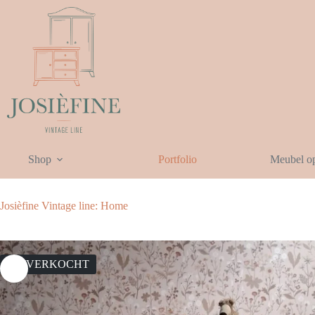
Ga
naar
de
inhoud
Shop
Portfolio
Meubel o
Josièfine Vintage line: Home
UITVERKOCHT