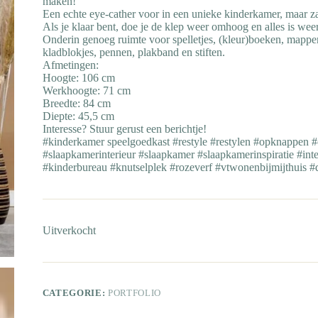
maken!
Een echte eye-cather voor in een unieke kinderkamer, maar z
Als je klaar bent, doe je de klep weer omhoog en alles is weer
Onderin genoeg ruimte voor spelletjes, (kleur)boeken, mappe
kladblokjes, pennen, plakband en stiften.
Afmetingen:
Hoogte: 106 cm
Werkhoogte: 71 cm
Breedte: 84 cm
Diepte: 45,5 cm
Interesse? Stuur gerust een berichtje!
#kinderkamer speelgoedkast #restyle #restylen #opknappen 
#slaapkamerinterieur #slaapkamer #slaapkamerinspiratie #inter
#kinderbureau #knutselplek #rozeverf #vtwonenbijmijthuis 
Uitverkocht
CATEGORIE:
PORTFOLIO