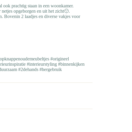
al ook prachtig staan in een woonkamer.
 netjes opgeborgen en uit het zicht🙂.
n. Bovenin 2 laadjes en diverse vakjes voor
#opknappenoudemeubeltjes #origineel
ieurinspiratie #interieurstyling #binnenkijken
#duurzaam #2dehands #hergebruik