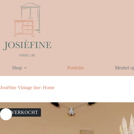
Ga
naar
de
inhoud
Shop
Portfolio
Meubel o
Josièfine Vintage line: Home
UITVERKOCHT