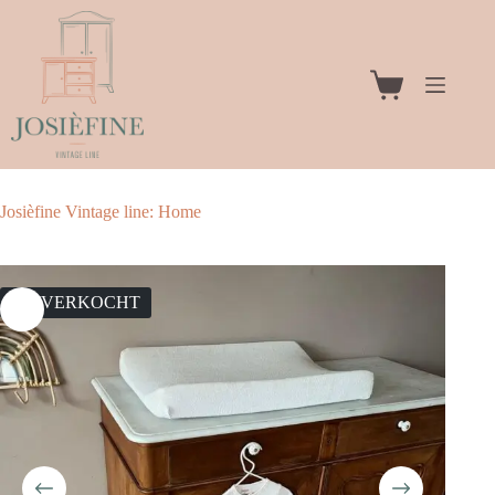
Ga
naar
de
inhoud
Winkelwagen
Josièfine Vintage line: Home
UITVERKOCHT