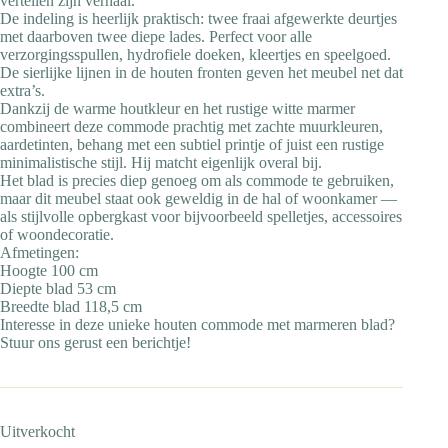
vertellen zijn verhaal.
De indeling is heerlijk praktisch: twee fraai afgewerkte deurtjes
met daarboven twee diepe lades. Perfect voor alle
verzorgingsspullen, hydrofiele doeken, kleertjes en speelgoed.
De sierlijke lijnen in de houten fronten geven het meubel net dat
extra’s.
Dankzij de warme houtkleur en het rustige witte marmer
combineert deze commode prachtig met zachte muurkleuren,
aardetinten, behang met een subtiel printje of juist een rustige
minimalistische stijl. Hij matcht eigenlijk overal bij.
Het blad is precies diep genoeg om als commode te gebruiken,
maar dit meubel staat ook geweldig in de hal of woonkamer —
als stijlvolle opbergkast voor bijvoorbeeld spelletjes, accessoires
of woondecoratie.
Afmetingen:
Hoogte 100 cm
Diepte blad 53 cm
Breedte blad 118,5 cm
Interesse in deze unieke houten commode met marmeren blad?
Stuur ons gerust een berichtje!
Uitverkocht