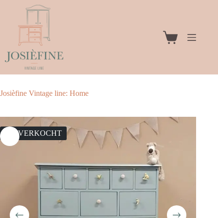
Ga
naar
de
inhoud
Winkelwagen
Josièfine Vintage line: Home
UITVERKOCHT