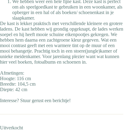
We hebben weer een hele fijne kast. Deze kast is perfect
om als speelgoedkast te gebruiken in een woonkamer, als
opberger in een hal of als boeken/ schoenenkast in je
slaapkamer.
De kast is lekker praktisch met verschillende kleinere en grotere
ladens. De kast hebben wij grondig opgeknapt, de lades werken
soepel en hij heeft mooie schuine eikenpootjes gekregen. We
hebben hem daarna een zachtgroene kleur gegeven. Wat een
mooi contrast geeft met een warmere tint op de muur of een
mooi behangetje. Prachtig toch in een stoere(jungle)kamer of
unieke meidenkamer. Voor jarenlang plezier want wat kunnen
hier veel boeken, fotoalbums en schoenen in.
Afmetingen:
Hoogte: 116 cm
Breedte: 104,5 cm
Diepte: 42 cm
Interesse? Stuur gerust een berichtje!
Uitverkocht