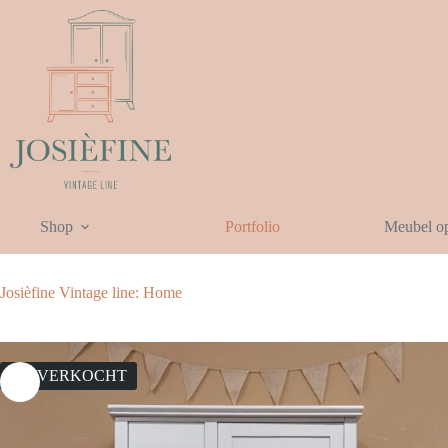
Ga
naar
de
inhoud
Shop
Portfolio
Meubel o
Josièfine Vintage line: Home
UITVERKOCHT