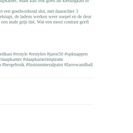
slaapkamer. Maar kan ook goed als kledingkast in
met een goedwerkend slot, met daarachter 3
eknapt, de ladens werken weer soepel en de deur
een nude grijs tint. Wat een mooi contrast geeft
dkast #restyle #restylen #jaren50 #opknappen
slaapkamer #slaapkamerinspiratie
am #hergebruik #fusionmineralpaint #farrowandball