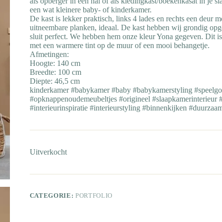
als opberger in een hal of als kledingkast/boekenkasat in je 
een wat kleinere baby- of kinderkamer.
De kast is lekker praktisch, links 4 lades en rechts een deur 
uitneembare planken, ideaal. De kast hebben wij grondig opg
sluit perfect. We hebben hem onze kleur Yona gegeven. Dit is 
met een warmere tint op de muur of een mooi behangetje.
Afmetingen:
Hoogte: 140 cm
Breedte: 100 cm
Diepte: 46,5 cm
kinderkamer #babykamer #baby #babykamerstyling #speelgoe
#opknappenoudemeubeltjes #origineel #slaapkamerinterieur #
#interieurinspiratie #interieurstyling #binnenkijken #duurza
Uitverkocht
CATEGORIE:
PORTFOLIO