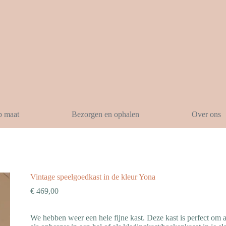
p maat
Bezorgen en ophalen
Over ons
Vintage speelgoedkast in de kleur Yona
€
469,00
We hebben weer een hele fijne kast. Deze kast is perfect om 