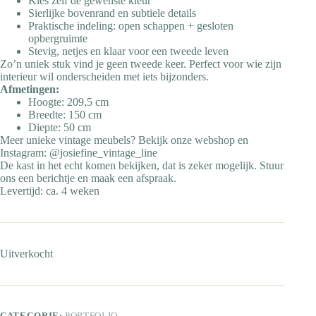
Kies zelf de gewenste kleur
Sierlijke bovenrand en subtiele details
Praktische indeling: open schappen + gesloten
opbergruimte
Stevig, netjes en klaar voor een tweede leven
Zo’n uniek stuk vind je geen tweede keer. Perfect voor wie zijn
interieur wil onderscheiden met iets bijzonders.
Afmetingen:
Hoogte: 209,5 cm
Breedte: 150 cm
Diepte: 50 cm
Meer unieke vintage meubels? Bekijk onze webshop en
Instagram: @josiefine_vintage_line
De kast in het echt komen bekijken, dat is zeker mogelijk. Stuur
ons een berichtje en maak een afspraak.
Levertijd: ca. 4 weken
Uitverkocht
CATEGORIE:
PORTFOLIO