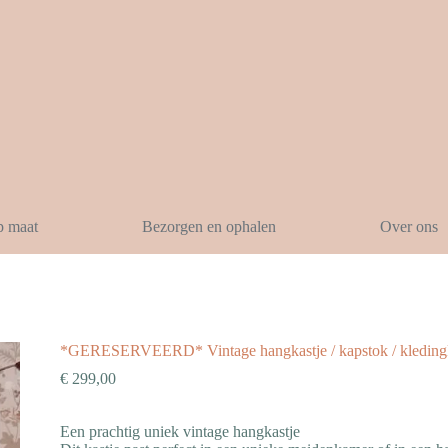
p maat
Bezorgen en ophalen
Over ons
*GERESERVEERD* Vintage hangkastje / kapstok / kledingka
€
299,00
Een prachtig uniek vintage hangkastje