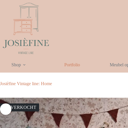
Ga
naar
de
inhoud
Shop
Portfolio
Meubel o
Josièfine Vintage line: Home
UITVERKOCHT