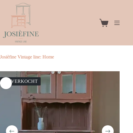
Ga
naar
de
inhoud
Winkelwagen
Josièfine Vintage line: Home
UITVERKOCHT