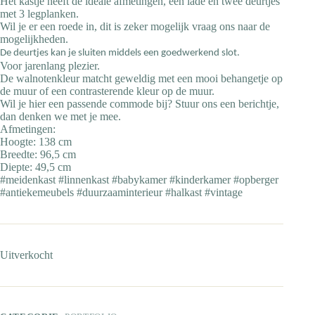
Het kastje heeft de ideale afmetingen, een lade en twee deurtjes
met 3 legplanken.
Wil je er een roede in, dit is zeker mogelijk vraag ons naar de
mogelijkheden.
De deurtjes kan je sluiten middels een goedwerkend slot.
Voor jarenlang plezier.
De walnotenkleur matcht geweldig met een mooi behangetje op
de muur of een contrasterende kleur op de muur.
Wil je hier een passende commode bij? Stuur ons een berichtje,
dan denken we met je mee.
Afmetingen:
Hoogte: 138 cm
Breedte: 96,5 cm
Diepte: 49,5 cm
#meidenkast #linnenkast #babykamer #kinderkamer #opberger
#antiekemeubels #duurzaaminterieur #halkast #vintage
Uitverkocht