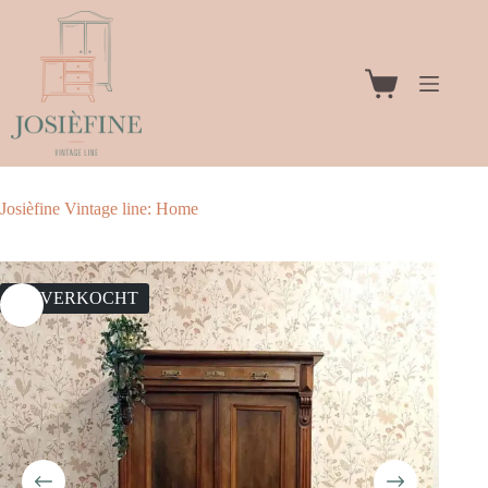
Ga
naar
de
inhoud
Winkelwagen
Josièfine Vintage line: Home
UITVERKOCHT