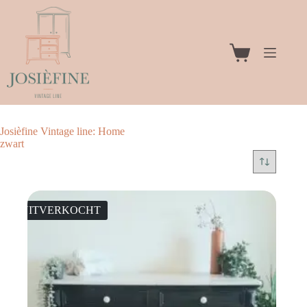
Ga
naar
de
inhoud
Winkelwagen
Josièfine Vintage line: Home
zwart
UITVERKOCHT