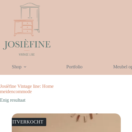
Ga
naar
de
inhoud
Shop
Portfolio
Meubel o
Josièfine Vintage line: Home
meidencommode
Enig resultaat
UITVERKOCHT