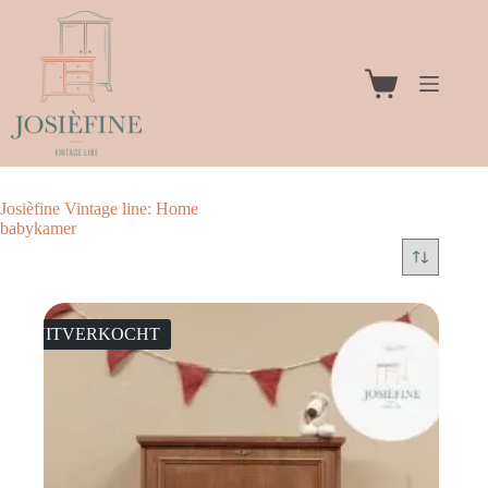
Ga
naar
de
inhoud
Winkelwagen
Josièfine Vintage line: Home
babykamer
UITVERKOCHT